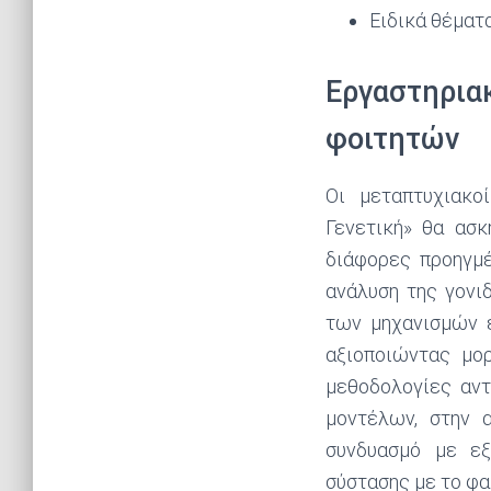
Ειδικά θέματ
Εργαστηρια
φοιτητών
Οι μεταπτυχιακο
Γενετική» θα ασκ
διάφορες προηγμέ
ανάλυση της γονι
των μηχανισμών ε
αξιοποιώντας μορ
μεθοδολογίες αν
μοντέλων, στην 
συνδυασμό με εξ
σύστασης με το φαι