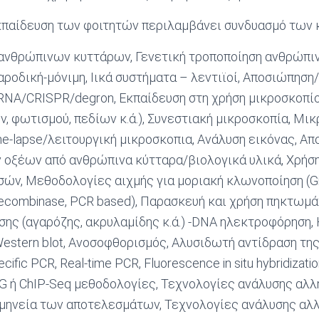
κπαίδευση των φοιτητών περιλαμβάνει συνδυασμό των 
ανθρώπινων κυττάρων, Γενετική τροποποίηση ανθρώπι
αροδική-μόνιμη, Ιικά συστήματα – λεντιϊοί, Αποσιώπηση
iRNA/CRISPR/degron, Εκπαίδευση στη χρήση μικροσκοπί
ν, φωτισμού, πεδίων κ.ά.), Συνεστιακή μικροσκοπία, Μι
me-lapse/λειτουργική μικροσκοπια, Ανάλυση εικόνας, Α
 οξέων από ανθρώπινα κύτταρα/βιολογικά υλικά, Χρήσ
ών, Μεθοδολογίες αιχμής για μοριακή κλωνοποίηση (Gi
ecombinase, PCR based), Παρασκευή και χρήση πηκτωμ
ης (αγαρόζης, ακρυλαμίδης κ.ά.) -DNA ηλεκτροφόρηση
stern blot, Ανοσοφθορισμός, Aλυσιδωτή αντίδραση τη
ecific PCR, Real-time PCR, Fluorescence in situ hybridizatio
ή ChIP-Seq μεθοδολογίες, Τεχνολογίες ανάλυσης αλλ
ρμηνεία των αποτελεσμάτων, Τεχνολογίες ανάλυσης αλ