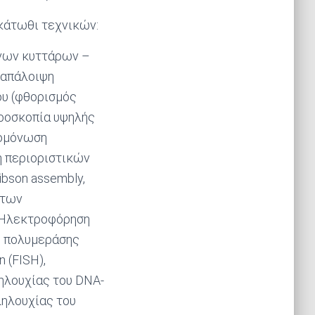
κάτωθι τεχνικών:
νων κυττάρων –
/απάλοιψη
ου (φθορισμός
κροσκοπία υψηλής
πομόνωση
η περιοριστικών
bson assembly,
άτων
, Ηλεκτροφόρηση
ς πολυμεράσης
n (FISH),
ηλουχίας του DNA-
ληλουχίας του