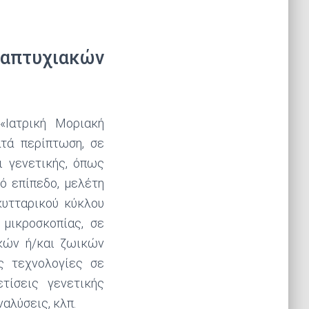
ταπτυχιακών
«Ιατρική Μοριακή
ατά περίπτωση, σε
ι γενετικής, όπως
ό επίπεδο, μελέτη
κυτταρικού κύκλου
 μικροσκοπίας, σε
κών ή/και ζωικών
ς τεχνολογίες σε
τίσεις γενετικής
ναλύσεις, κλπ.