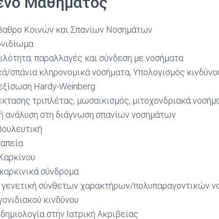
ενο Μαθήματος
βαθρο Κοινών και Σπανίων Νοσημάτων
ονιδίωμα
κιλότητα: παραλλαγές και σύνδεση με νοσήματα
ά/σπάνια κληρονομικά νοσήματα, Υπολογισμός κινδύνο
εξίσωση Hardy-Weinberg
κτασης τριπλέτας, μωσαϊκισμός, μιτοχονδριακά νοσήμ
ή ανάλυση στη διάγνωση σπανίων νοσημάτων
βουλευτική
ραπεία
 Καρκίνου
καρκινικά σύνδρομα
η γενετική σύνθετων χαρακτήρων/πολυπαραγοντικών ν
γονιδιακού κινδύνου
ιδημιολογία στην Ιατρική Ακριβείας