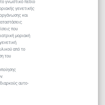
το γνωστικό πεδίο
μοριακής γενετικής
 οργάνωσης και
καταστάσεις.
ίσεις που
ιατρική μοριακή
γενετική.
υλικού από το
ση του
οποίησης
ν.
διαρκούς αυτο-