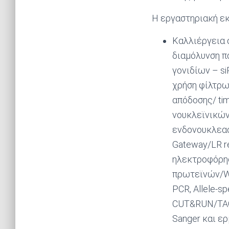
H εργαστηριακή ε
Καλλιέργεια 
διαμόλυνση π
γονιδίων – s
χρήση φίλτρω
απόδοσης/ ti
νουκλεϊνικών
ενδονουκλεασ
Gateway/LR r
ηλεκτροφόρησ
πρωτεϊνών/We
ΡCR, Allele-sp
CUT&RUN/TAG 
Sanger και ε