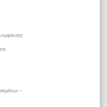
υ εμφάνισης
ατα
οσημάτων –