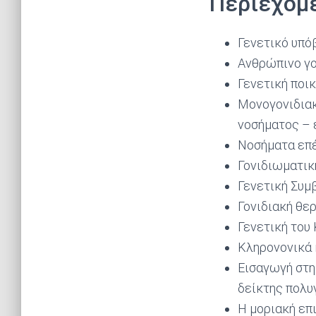
Περιεχόμ
Γενετικό υπό
Ανθρώπινο γ
Γενετική ποι
Mονογονιδιακ
νοσήματος – 
Νοσήματα επέ
Γονιδιωματικ
Γενετική Συμ
Γονιδιακή θε
Γενετική του
Κληρονονικά 
Εισαγωγή στ
δείκτης πολυ
Η μοριακή επ