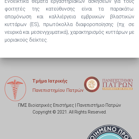
Ενδεικτικά θέματα εργαστηριακών ασκήσεων για τους
φοιτητές της κατεύθυνσης είναι τα παρακάτω:
απομόνωση και καλλιέργεια εμβρυικών βλαστικών
κυττάρων (ES), πρωτόκολλα διαφοροποίησης (πχ. σε
νευρικά και μεσενγχυματικά), χαρακτηρισμός κυττάρων με
μοριακούς δείκτες.
Τμήμα Ιατρικής
Πανεπιστημίου Πατρών
ΠΜΣ Βιοϊατρικές Επιστήμες | Πανεπιστήμιο Πατρών
Copyright © 2021. All Rights Reserved.