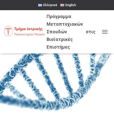
Ελληνικά
English
Ε
Ν
Α
Λ
Λ
Α
Γ
Ή
Π
Λ
Ο
Ή
Γ
Η
Σ
Η
Σ