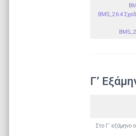
BM
BMS_2.6.4 Σχε
BMS_2.
Γ’ Εξάμη
Στο Γ΄ εξάμηνο 