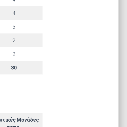
4
5
2
2
30
ωτικές Μονάδες