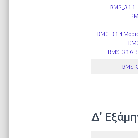
BMS_3.1.1 
BM
BMS_3.1.4 Μορι
BMS
BMS_3.1.6 Β
BMS_3
Δ’ Εξάμη