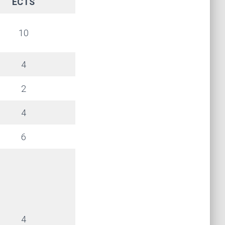
ECTS
10
4
2
4
6
4