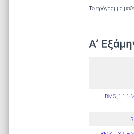
To πρόγραμμα μαθη
Α’ Εξάμη
BMS_1.1.1 Μ
B
BMS_1.3.1 Εφ