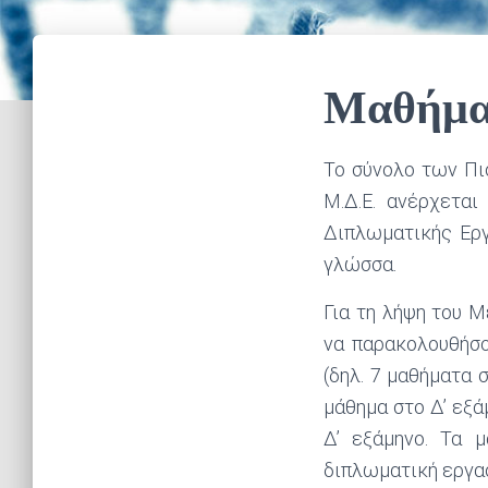
Μαθήμα
Το σύνολο των Πι
Μ.Δ.Ε. ανέρχετα
Διπλωματικής Εργ
γλώσσα.
Για τη λήψη του Μ
να παρακολουθήσο
(δηλ. 7 μαθήματα σ
μάθημα στο Δ’ εξά
Δ’ εξάμηνο. Τα 
διπλωματική εργασ