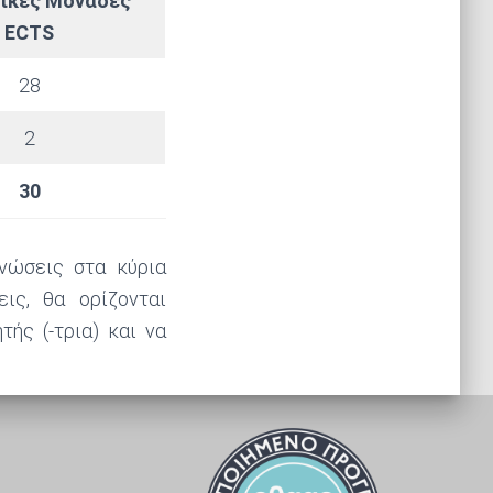
ικές Μονάδες
ECTS
28
2
30
νώσεις στα κύρια
ις, θα ορίζονται
ής (-τρια) και να