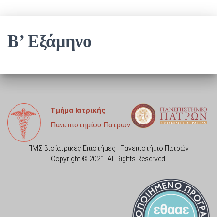
Β’ Εξάμηνο
Τμήμα Ιατρικής
Πανεπιστημίου Πατρών
ΠΜΣ Βιοϊατρικές Επιστήμες | Πανεπιστήμιο Πατρών
Copyright © 2021. All Rights Reserved.