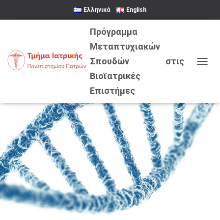
Ελληνικά
English
Ε
Ν
Α
Λ
Λ
Α
Γ
Ή
Π
Λ
Ο
Ή
Γ
Η
Σ
Η
Σ